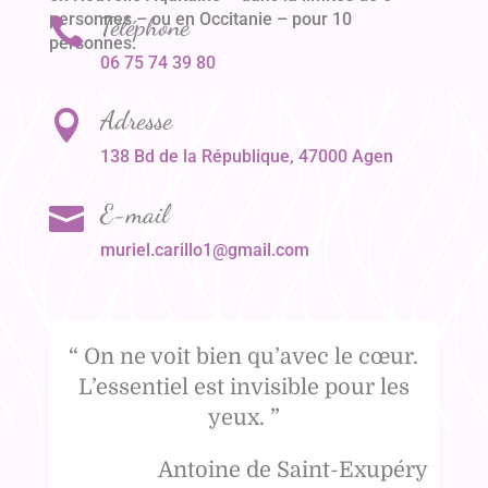
personnes – ou en Occitanie – pour 10
Téléphone

personnes.
06 75 74 39 80
Adresse

138 Bd de la République, 47000 Agen
E-mail

muriel.carillo1@gmail.com
“
On ne voit bien qu’avec le cœur.
L’essentiel est invisible pour les
yeux.
”
Antoine de Saint-Exupéry