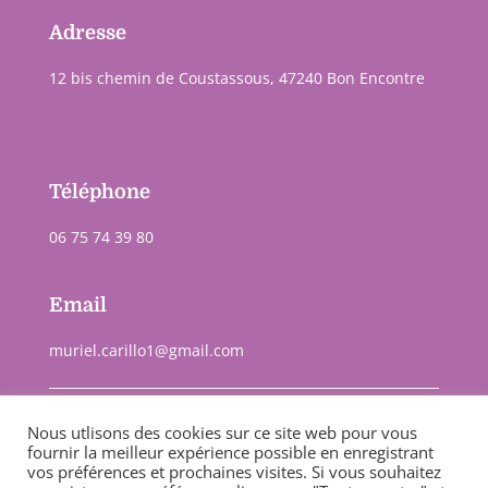
Adresse
12 bis chemin de Coustassous, 47240 Bon Encontre
Téléphone
06 75 74 39 80
Email
muriel.carillo1@gmail.com
Nous utlisons des cookies sur ce site web pour vous
fournir la meilleur expérience possible en enregistrant
Mc sérénité ©2022 –
Télécharger mon RIB
vos préférences et prochaines visites. Si vous souhaitez