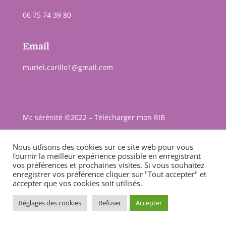
06 75 74 39 80
Email
muriel.carillo1@gmail.com
Mc sérénité ©2022 –
Télécharger mon RIB
Mentions légales
– Webdesigner
©Soor
Nous utlisons des cookies sur ce site web pour vous
fournir la meilleur expérience possible en enregistrant
vos préférences et prochaines visites. Si vous souhaitez
enregistrer vos préférence cliquer sur "Tout accepter" et
accepter que vos cookies soit utilisés.
Réglages des cookies
Refuser
Accepter